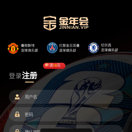
送
18
元
注册
登录